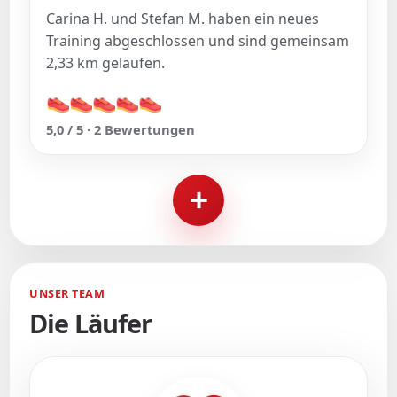
Carina H. und Stefan M. haben ein neues
Training abgeschlossen und sind gemeinsam
2,33 km gelaufen.
👟
👟
👟
👟
👟
👟
👟
👟
👟
👟
5,0 / 5 · 2 Bewertungen
+
UNSER TEAM
Die Läufer