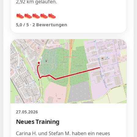
2,92 km gelaufen.
👟
👟
👟
👟
👟
👟
👟
👟
👟
👟
5,0 / 5 · 2 Bewertungen
27.05.2026
Neues Training
Carina H. und Stefan M. haben ein neues